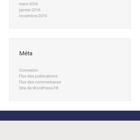
mars 2016
janvier 2016
novembre 2015
Méta
Connexion
Flux des publications
Flux des commentaires
Site de WordPress-FR
evolve
theme by Theme4Press • Powered by
ProgiVet