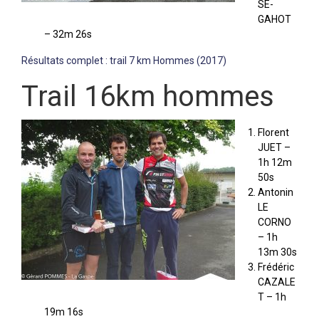
SE-
GAHOT
– 32m 26s
Résultats complet : trail 7 km Hommes (2017)
Trail 16km hommes
Florent
JUET –
1h 12m
50s
Antonin
LE
CORNO
– 1h
13m 30s
Frédéric
CAZALE
T – 1h
19m 16s