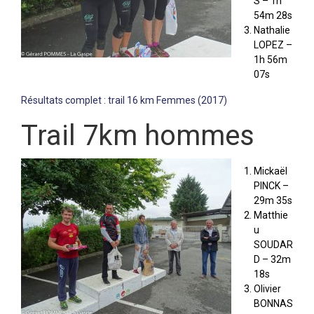
S – 1h
54m 28s
Nathalie
LOPEZ –
1h 56m
07s
Résultats complet : trail 16 km Femmes (2017)
Trail 7km hommes
Mickaël
PINCK –
29m 35s
Matthie
u
SOUDAR
D – 32m
18s
Olivier
BONNAS