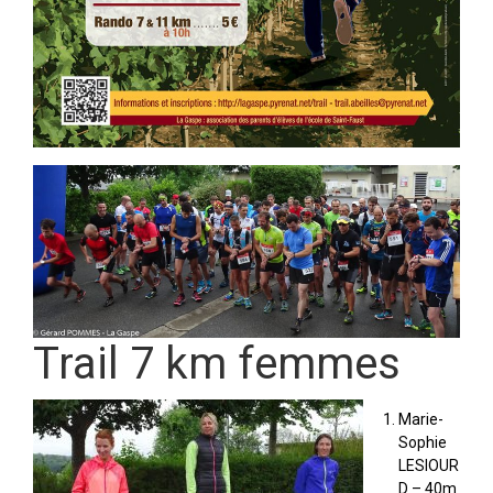
Trail 7 km femmes
Marie-
Sophie
LESIOUR
D – 40m