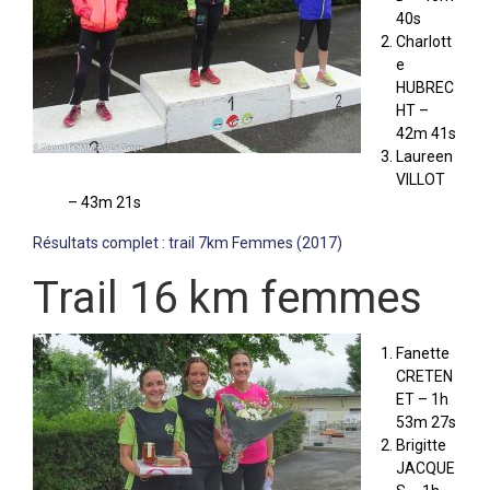
40s
Charlott
e
HUBREC
HT –
42m 41s
Laureen
VILLOT
– 43m 21s
Résultats complet : trail 7km Femmes (2017)
Trail 16 km femmes
Fanette
CRETEN
ET – 1h
53m 27s
Brigitte
JACQUE