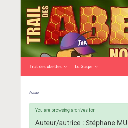
Skip to main content
Trail des abeilles
La Gaspe
Accueil
You are browsing archives for
Auteur/autrice :
Stéphane M